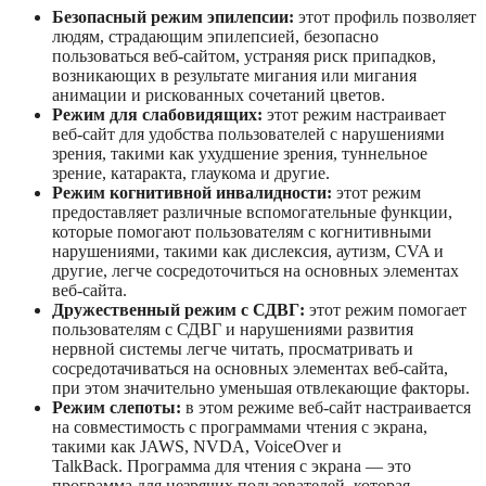
Безопасный режим эпилепсии:
этот профиль позволяет
людям, страдающим эпилепсией, безопасно
пользоваться веб-сайтом, устраняя риск припадков,
возникающих в результате мигания или мигания
анимации и рискованных сочетаний цветов.
Режим для слабовидящих:
этот режим настраивает
веб-сайт для удобства пользователей с нарушениями
зрения, такими как ухудшение зрения, туннельное
зрение, катаракта, глаукома и другие.
Режим когнитивной инвалидности:
этот режим
предоставляет различные вспомогательные функции,
которые помогают пользователям с когнитивными
нарушениями, такими как дислексия, аутизм, CVA и
другие, легче сосредоточиться на основных элементах
веб-сайта.
Дружественный режим с СДВГ:
этот режим помогает
пользователям с СДВГ и нарушениями развития
нервной системы легче читать, просматривать и
сосредотачиваться на основных элементах веб-сайта,
при этом значительно уменьшая отвлекающие факторы.
Режим слепоты:
в этом режиме веб-сайт настраивается
на совместимость с программами чтения с экрана,
такими как JAWS, NVDA, VoiceOver и
TalkBack. Программа для чтения с экрана — это
программа для незрячих пользователей, которая