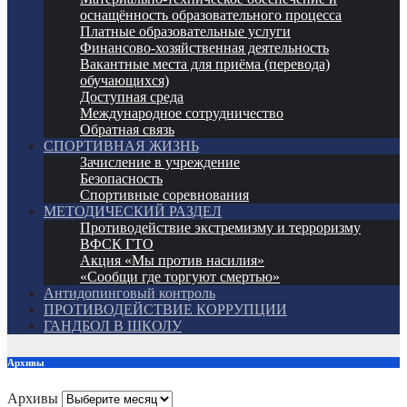
оснащённость образовательного процесса
Платные образовательные услуги
Финансово-хозяйственная деятельность
Вакантные места для приёма (перевода)
обучающихся)
Доступная среда
Международное сотрудничество
Обратная связь
СПОРТИВНАЯ ЖИЗНЬ
Зачисление в учреждение
Безопасность
Спортивные соревнования
МЕТОДИЧЕСКИЙ РАЗДЕЛ
Противодействие экстремизму и терроризму
ВФСК ГТО
Акция «Мы против насилия»
«Сообщи где торгуют смертью»
Антидопинговый контроль
ПРОТИВОДЕЙСТВИЕ КОРРУПЦИИ
ГАНДБОЛ В ШКОЛУ
Архивы
Архивы