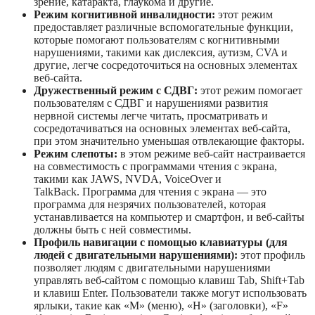
зрение, катаракта, глаукома и другие.
Режим когнитивной инвалидности:
этот режим
предоставляет различные вспомогательные функции,
которые помогают пользователям с когнитивными
нарушениями, такими как дислексия, аутизм, CVA и
другие, легче сосредоточиться на основных элементах
веб-сайта.
Дружественный режим с СДВГ:
этот режим помогает
пользователям с СДВГ и нарушениями развития
нервной системы легче читать, просматривать и
сосредотачиваться на основных элементах веб-сайта,
при этом значительно уменьшая отвлекающие факторы.
Режим слепоты:
в этом режиме веб-сайт настраивается
на совместимость с программами чтения с экрана,
такими как JAWS, NVDA, VoiceOver и
TalkBack. Программа для чтения с экрана — это
программа для незрячих пользователей, которая
устанавливается на компьютер и смартфон, и веб-сайты
должны быть с ней совместимы.
Профиль навигации с помощью клавиатуры (для
людей с двигательными нарушениями):
этот профиль
позволяет людям с двигательными нарушениями
управлять веб-сайтом с помощью клавиш Tab, Shift+Tab
и клавиш Enter. Пользователи также могут использовать
ярлыки, такие как «M» (меню), «H» (заголовки), «F»