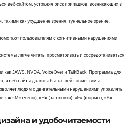
ся веб-сайтом, устраняя риск припадков, возникающих в
, такими как ухудшение зрения, туннельное зрение,
помогают пользователям с когнитивными нарушениями,
истемы легче читать, просматривать и сосредотачиваться
ми как JAWS, NVDA, VoiceOver и TalkBack. Программа для
он, и веб-сайты должны быть с ней совместимы.
озволяет людям с двигательными нарушениями управлять
е как «M» (меню), «H» (заголовки), «F» (формы), «B»
дизайна и удобочитаемости