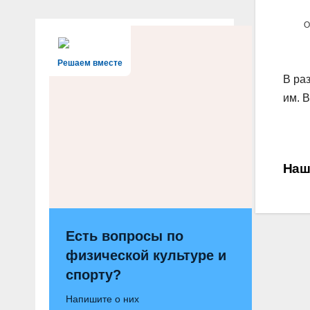
О
Решаем вместе
В ра
им. В
На
Наш
по
за
Есть вопросы по
физической культуре и
спорту?
Напишите о них