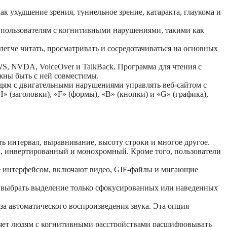
к ухудшение зрения, туннельное зрение, катаракта, глаукома и
 пользователям с когнитивными нарушениями, такими как
егче читать, просматривать и сосредотачиваться на основных
WS, NVDA, VoiceOver и TalkBack. Программа для чтения с
лжны быть с ней совместимы.
дям с двигательными нарушениями управлять веб-сайтом с
» (заголовки), «F» (формы), «B» (кнопки) и «G» (графика),
ть интервал, выравнивание, высоту строки и многое другое.
й, инвертированный и монохромный. Кроме того, пользователи
 интерфейсом, включают видео, GIF-файлы и мигающие
т выбрать выделение только сфокусированных или наведенных
а автоматического воспроизведения звука. Эта опция
ляет людям с когнитивными расстройствами расшифровывать