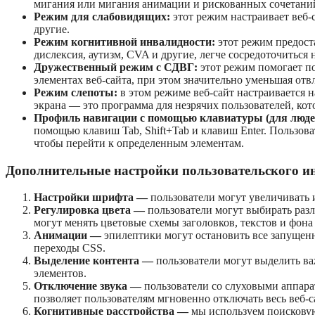
мигания или мигания анимации и рискованных сочетаний
Режим для слабовидящих:
этот режим настраивает веб-с
другие.
Режим когнитивной инвалидности:
этот режим предост
дислексия, аутизм, CVA и другие, легче сосредоточиться 
Дружественный режим с СДВГ:
этот режим помогает по
элементах веб-сайта, при этом значительно уменьшая от
Режим слепоты:
в этом режиме веб-сайт настраивается 
экрана — это программа для незрячих пользователей, кот
Профиль навигации с помощью клавиатуры (для люде
помощью клавиш Tab, Shift+Tab и клавиш Enter. Пользова
чтобы перейти к определенным элементам.
Дополнительные настройки пользовательского ин
Настройки шрифта —
пользователи могут увеличивать и
Регулировка цвета —
пользователи могут выбирать разл
могут менять цветовые схемы заголовков, текстов и фона
Анимации —
эпилептики могут остановить все запуще
переходы CSS.
Выделение контента —
пользователи могут выделить ва
элементов.
Отключение звука —
пользователи со слуховыми аппара
позволяет пользователям мгновенно отключать весь веб-с
Когнитивные расстройства —
мы используем поисковую