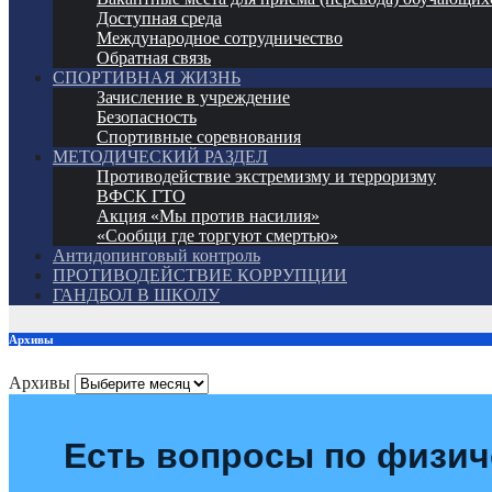
Доступная среда
Международное сотрудничество
Обратная связь
СПОРТИВНАЯ ЖИЗНЬ
Зачисление в учреждение
Безопасность
Спортивные соревнования
МЕТОДИЧЕСКИЙ РАЗДЕЛ
Противодействие экстремизму и терроризму
ВФСК ГТО
Акция «Мы против насилия»
«Сообщи где торгуют смертью»
Антидопинговый контроль
ПРОТИВОДЕЙСТВИЕ КОРРУПЦИИ
ГАНДБОЛ В ШКОЛУ
Архивы
Архивы
Есть вопросы по физич