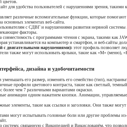
 цветов.
айт для удобства пользователей с нарушениями зрения, такими ка
авляет различные вспомогательные функции, которые помогают
на основных элементах веб-сайта.
льзователям с СДВГ и нарушениями развития нервной системы л
влекающие факторы.
на совместимость с программами чтения с экрана, такими как JA
орая устанавливается на компьютер и смартфон, и веб-сайты до
й с двигательными нарушениями):
этот профиль позволяет лю
тели также могут использовать ярлыки, такие как «M» (меню), «H
терфейса, дизайна и удобочитаемости
 уменьшать его размер, изменять его семейство (тип), настраива
ичные профили цветового контраста, такие как светлый, темны
 с более чем 7 различными вариантами окраски.
нные анимации одним нажатием кнопки. Анимации, управляемые
жные элементы, такие как ссылки и заголовки. Они также могу
тами могут испытывать головные боли или другие проблемы из-з
айт.
 систему, связанную с Википедией и Викисловарём, что позво