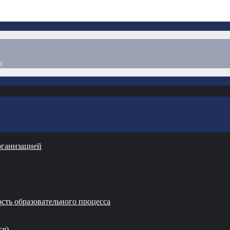
о
рганизацией
сть образовательного процесса
ся)