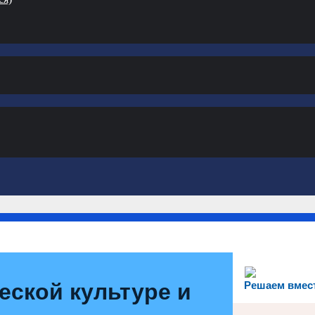
еской культуре и
Решаем вмес