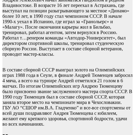
Владивостоке. В возрасте 16 лет переехал в Астрахань, где
выступал на позиции разыгрывающего за местное «Динамо»
более 10 лет, в 1990 году стал чемпионом СССР. В начале
1990-х уехал в Испанию, где играл за «Гранольерс» и
«Малагу». После окончания карьеры жил в Бильбао,
тренировал, работал агентом, затем вернулся в Россию.
Работал т
…
ренером команды «Автодор-Университет», был
директором спортивной школы, тренировал студенческую
сборную России. Выступает в составе сборной ветеранов,
проводит мастер-классы.
В составе сборной СССР выиграл золото на Олимпийских
играх 1988 года в Сеуле, в финале Андрей Тюменцев забросил
4 мяча, а всего на турнире Андрей отметился 21 голом в 6
матчах. По итогам Олимпийских игр Андрею Тюменцеву
было присвоено звание заслуженного мастера спорта СССР. В
1990 году Тюменцев был в составе сборной СССР, которая
заняла второе место на чемпионате мира в Чехословакии.
ГБУ АО “СШОР им.В.А. Гладченко” и все-все спортсмены от
всей души поздравляют Андрея Тюменцева с юбилеем,
желают ему крепкого здоровья, спортивной бодрости, удачи
во всех начинаниях.