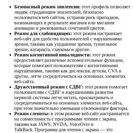
Безопасный режим эпилепсии:
этот профиль позволяет
людям, страдающим эпилепсией, безопасно
пользоваться веб-сайтом, устраняя риск припадков,
возникающих в результате мигания или мигания
анимации и рискованных сочетаний цветов.
Режим для слабовидящих:
этот режим настраивает
веб-сайт для удобства пользователей с нарушениями
зрения, такими как ухудшение зрения, туннельное
зрение, катаракта, глаукома и другие.
Режим когнитивной инвалидности:
этот режим
предоставляет различные вспомогательные функции,
которые помогают пользователям с когнитивными
нарушениями, такими как дислексия, аутизм, CVA и
другие, легче сосредоточиться на основных элементах
веб-сайта.
Дружественный режим с СДВГ:
этот режим помогает
пользователям с СДВГ и нарушениями развития
нервной системы легче читать, просматривать и
сосредотачиваться на основных элементах веб-сайта,
при этом значительно уменьшая отвлекающие факторы.
Режим слепоты:
в этом режиме веб-сайт настраивается
на совместимость с программами чтения с экрана,
такими как JAWS, NVDA, VoiceOver и
TalkBack. Программа для чтения с экрана — это