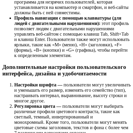
программа для незрячих пользователей, которая
устанавливается на компьютер и смартфон, и веб-сайты
должны быть с ней совместимы.
Профиль навигации с помощью клавиатуры (для
людей с двигательными нарушениями):
этот профиль
позволяет людям с двигательными нарушениями
управлять веб-сайтом с помощью клавиш Tab, Shift+Tab
и клавиш Enter. Пользователи также могут использовать
ярлыки, такие как «M» (меню), «H» (заголовки), «F»
(формы), «B» (кнопки) и «G» (графика), чтобы перейти
к определенным элементам.
Дополнительные настройки пользовательского
интерфейса, дизайна и удобочитаемости
Настройки шрифта —
пользователи могут увеличивать
и уменьшать его размер, изменять его семейство (тип),
настраивать интервал, выравнивание, высоту строки и
многое другое.
Регулировка цвета —
пользователи могут выбирать
различные профили цветового контраста, такие как
светлый, темный, инвертированный и
монохромный. Кроме того, пользователи могут менять
цветовые схемы заголовков, текстов и фона с более чем
7 различными вариантами окраски.