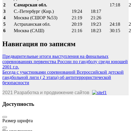
2
Самарская обл.
17:18
2
3
С.-Петербург (Кир.)
19:24
18:17
4
Москва (СШОР №53)
21:19
21:26
5
Астраханская обл.
20:19
19:23
24:18
2
6
Москва (САШ)
21:16
18:23
30:15
2
Навигация по записям
Предварительные итоги выступления на финальных
соревнованиях первенства России по гандболу среди юношей
2001 г.р.
Беседа с участниками соревнований Всероссийской детской
гандбольной лиги ( 2 этапа) об антитеррористической
безопасности
2021 Разработка и продвижение сайтов
Доступность
Размер шрифта