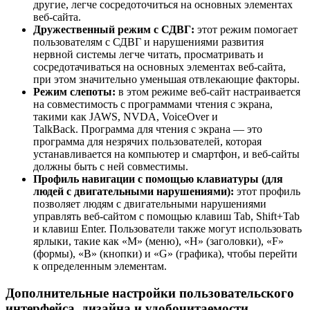
другие, легче сосредоточиться на основных элементах
веб-сайта.
Дружественный режим с СДВГ:
этот режим помогает
пользователям с СДВГ и нарушениями развития
нервной системы легче читать, просматривать и
сосредотачиваться на основных элементах веб-сайта,
при этом значительно уменьшая отвлекающие факторы.
Режим слепоты:
в этом режиме веб-сайт настраивается
на совместимость с программами чтения с экрана,
такими как JAWS, NVDA, VoiceOver и
TalkBack. Программа для чтения с экрана — это
программа для незрячих пользователей, которая
устанавливается на компьютер и смартфон, и веб-сайты
должны быть с ней совместимы.
Профиль навигации с помощью клавиатуры (для
людей с двигательными нарушениями):
этот профиль
позволяет людям с двигательными нарушениями
управлять веб-сайтом с помощью клавиш Tab, Shift+Tab
и клавиш Enter. Пользователи также могут использовать
ярлыки, такие как «M» (меню), «H» (заголовки), «F»
(формы), «B» (кнопки) и «G» (графика), чтобы перейти
к определенным элементам.
Дополнительные настройки пользовательского
интерфейса, дизайна и удобочитаемости