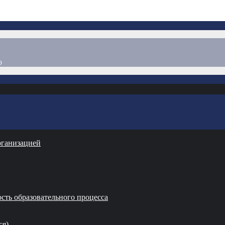
о
рганизацией
сть образовательного процесса
ся)