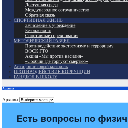
Доступная среда
Международное сотрудничество
Обратная связь
СПОРТИВНАЯ ЖИЗНЬ
Зачисление в учреждение
Безопасность
Спортивные соревнования
МЕТОДИЧЕСКИЙ РАЗДЕЛ
Противодействие экстремизму и терроризму
ВФСК ГТО
Акция «Мы против насилия»
«Сообщи где торгуют смертью»
Антидопинговый контроль
ПРОТИВОДЕЙСТВИЕ КОРРУПЦИИ
ГАНДБОЛ В ШКОЛУ
Архивы
Архивы
Есть вопросы по физич