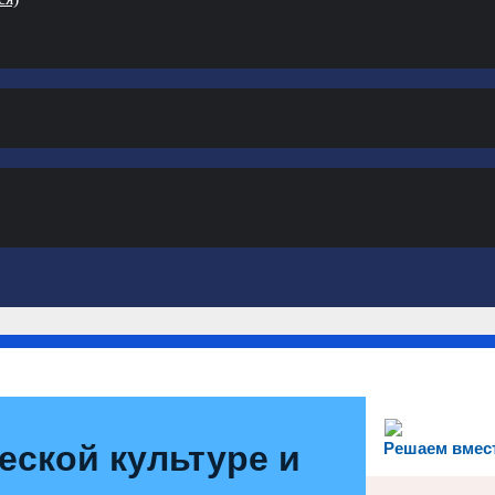
еской культуре и
Решаем вмес