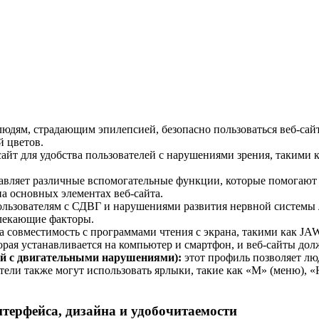
людям, страдающим эпилепсией, безопасно пользоваться веб-сайт
 цветов.
айт для удобства пользователей с нарушениями зрения, такими ка
авляет различные вспомогательные функции, которые помогают
на основных элементах веб-сайта.
льзователям с СДВГ и нарушениями развития нервной системы л
влекающие факторы.
на совместимость с программами чтения с экрана, такими как JA
орая устанавливается на компьютер и смартфон, и веб-сайты до
й с двигательными нарушениями):
этот профиль позволяет лю
тели также могут использовать ярлыки, такие как «M» (меню), «H
терфейса, дизайна и удобочитаемости