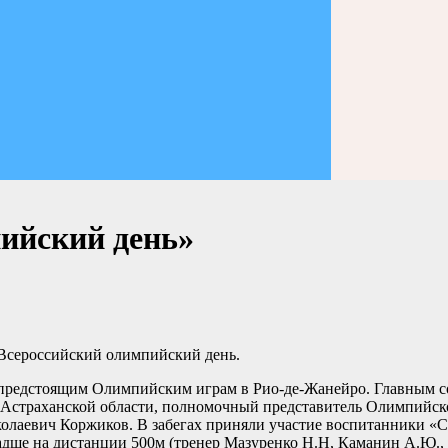
ийский день»
 Всероссийский олимпийский день.
редстоящим Олимпийским играм в Рио-де-Жанейро. Главным соб
 Астраханской области, полномочный представитель Олимпийс
олаевич Коржиков. В забегах приняли участие воспитанники «СШ
адше на дистанции 500м (тренер Мазуренко Н.Н, Каманин А.Ю., К