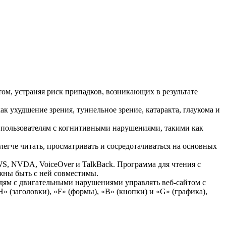
ом, устраняя риск припадков, возникающих в результате
к ухудшение зрения, туннельное зрение, катаракта, глаукома и
 пользователям с когнитивными нарушениями, такими как
егче читать, просматривать и сосредотачиваться на основных
WS, NVDA, VoiceOver и TalkBack. Программа для чтения с
лжны быть с ней совместимы.
дям с двигательными нарушениями управлять веб-сайтом с
» (заголовки), «F» (формы), «B» (кнопки) и «G» (графика),