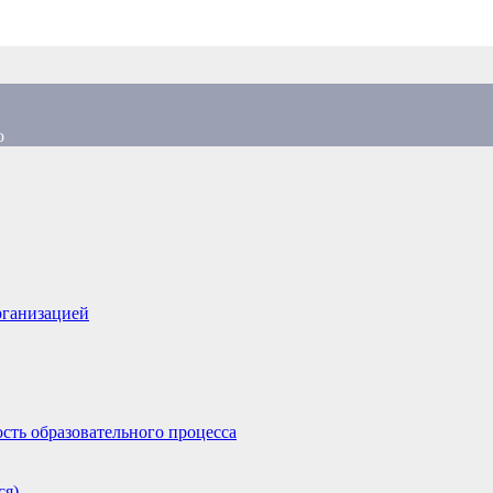
о
рганизацией
сть образовательного процесса
ся)