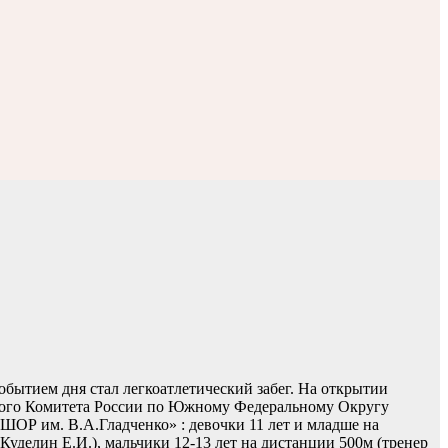
ытием дня стал легкоатлетический забег. На открытии
кого Комитета России по Южному Федеральному Округу
ОР им. В.А.Гладченко» : девочки 11 лет и младше на
уделин Е.И.), мальчики 12-13 лет на дистанции 500м (тренер