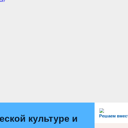
еской культуре и
Решаем вмес