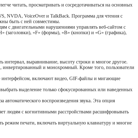
егче читать, просматривать и сосредотачиваться на основных
WS, NVDA, VoiceOver и TalkBack. Программа для чтения с
лжны быть с ней совместимы.
дям с двигательными нарушениями управлять веб-сайтом с
» (заголовки), «F» (формы), «B» (кнопки) и «G» (графика),
ть интервал, выравнивание, высоту строки и многое другое.
й, инвертированный и монохромный. Кроме того, пользователи
 интерфейсом, включают видео, GIF-файлы и мигающие
т выбрать выделение только сфокусированных или наведенных
а автоматического воспроизведения звука. Эта опция
ляет людям с когнитивными расстройствами расшифровывать
ать режим печати, включать виртуальную клавиатуру и многие