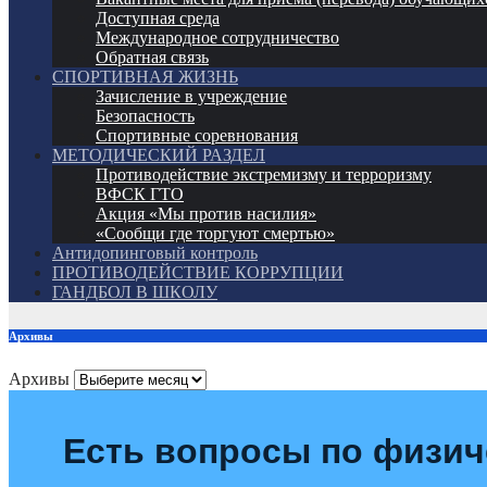
Доступная среда
Международное сотрудничество
Обратная связь
СПОРТИВНАЯ ЖИЗНЬ
Зачисление в учреждение
Безопасность
Спортивные соревнования
МЕТОДИЧЕСКИЙ РАЗДЕЛ
Противодействие экстремизму и терроризму
ВФСК ГТО
Акция «Мы против насилия»
«Сообщи где торгуют смертью»
Антидопинговый контроль
ПРОТИВОДЕЙСТВИЕ КОРРУПЦИИ
ГАНДБОЛ В ШКОЛУ
Архивы
Архивы
Есть вопросы по физич