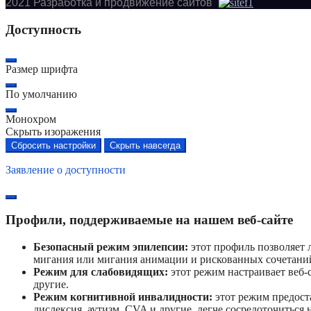
2021 Разработка и продвижение сайтов
Доступность
Размер шрифта
По умолчанию
Монохром
Скрыть изоражения
Сбросить настройки
Скрыть навсегда
Заявление о доступности
Профили, поддерживаемые на нашем веб-сайте
Безопасный режим эпилепсии:
этот профиль позволяет 
мигания или мигания анимации и рискованных сочетаний
Режим для слабовидящих:
этот режим настраивает веб-с
другие.
Режим когнитивной инвалидности:
этот режим предост
дислексия, аутизм, CVA и другие, легче сосредоточиться 