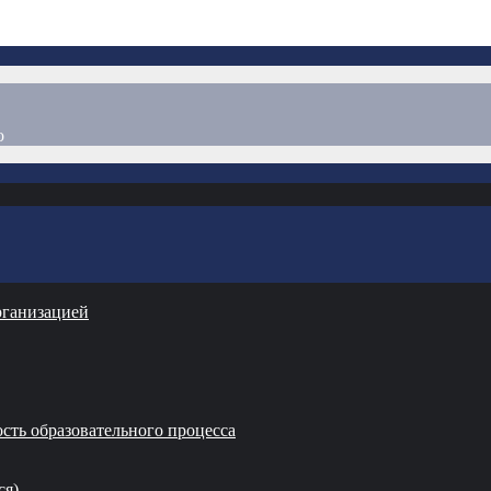
о
рганизацией
сть образовательного процесса
ся)