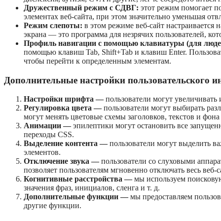
Дружественный режим с СДВГ:
этот режим помогает по
элементах веб-сайта, при этом значительно уменьшая от
Режим слепоты:
в этом режиме веб-сайт настраивается 
экрана — это программа для незрячих пользователей, кот
Профиль навигации с помощью клавиатуры (для люде
помощью клавиш Tab, Shift+Tab и клавиш Enter. Пользова
чтобы перейти к определенным элементам.
Дополнительные настройки пользовательского ин
Настройки шрифта —
пользователи могут увеличивать и
Регулировка цвета —
пользователи могут выбирать разл
могут менять цветовые схемы заголовков, текстов и фона
Анимации —
эпилептики могут остановить все запуще
переходы CSS.
Выделение контента —
пользователи могут выделить ва
элементов.
Отключение звука —
пользователи со слуховыми аппара
позволяет пользователям мгновенно отключать весь веб-с
Когнитивные расстройства —
мы используем поисковую
значения фраз, инициалов, сленга и т. д.
Дополнительные функции —
мы предоставляем пользова
другие функции.