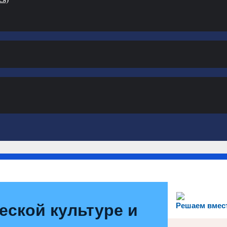
еской культуре и
Решаем вмес