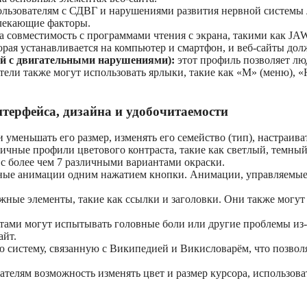
льзователям с СДВГ и нарушениями развития нервной системы л
влекающие факторы.
на совместимость с программами чтения с экрана, такими как JA
орая устанавливается на компьютер и смартфон, и веб-сайты до
й с двигательными нарушениями):
этот профиль позволяет лю
тели также могут использовать ярлыки, такие как «M» (меню), «H
терфейса, дизайна и удобочитаемости
 уменьшать его размер, изменять его семейство (тип), настраива
ичные профили цветового контраста, такие как светлый, темны
 с более чем 7 различными вариантами окраски.
нные анимации одним нажатием кнопки. Анимации, управляемые
жные элементы, такие как ссылки и заголовки. Они также могу
тами могут испытывать головные боли или другие проблемы из-з
айт.
 систему, связанную с Википедией и Викисловарём, что позво
телям возможность изменять цвет и размер курсора, использов